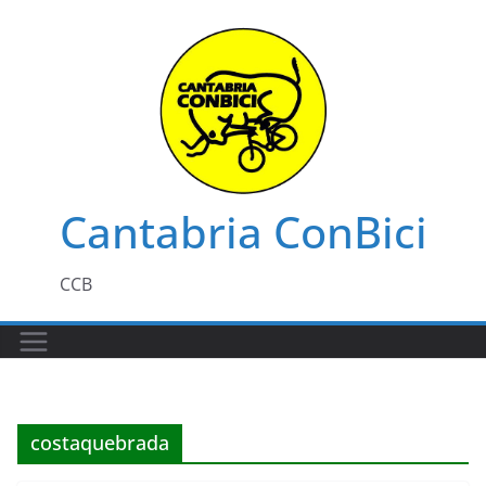
Saltar
al
contenido
Cantabria ConBici
CCB
costaquebrada