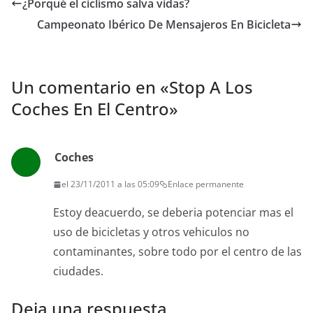
¿Porqué el ciclismo salva vidas?
o
r
k
Campeonato Ibérico De Mensajeros En Bicicleta
Un comentario en «
Stop A Los
Coches En El Centro
»
Coches
el 23/11/2011 a las 05:09
Enlace permanente
Estoy deacuerdo, se deberia potenciar mas el
uso de bicicletas y otros vehiculos no
contaminantes, sobre todo por el centro de las
ciudades.
Deja una respuesta