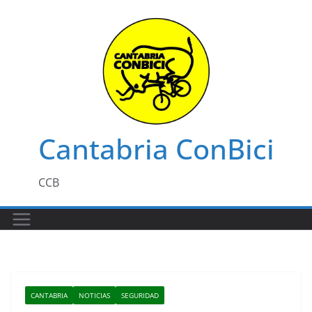
Saltar
al
contenido
Cantabria ConBici
CCB
CANTABRIA
NOTICIAS
SEGURIDAD