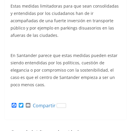
Estas medidas limitadoras para que sean consolidadas
y entendidas por los ciudadanos han de ir
acompañadas de una fuerte inversión en transporte
público y por ejemplo en parkings disuasorios en las
afueras de las ciudades.
En Santander parece que estas medidas pueden estar
siendo entendidas por los políticos, cuestión de
elegancia o por compromiso con la sostenibilidad, el
caso es que el centro de Santander empieza a ser un
poco menos caos.
F
T
E
Compartir
a
w
m
c
i
a
e
t
i
b
t
l
o
e