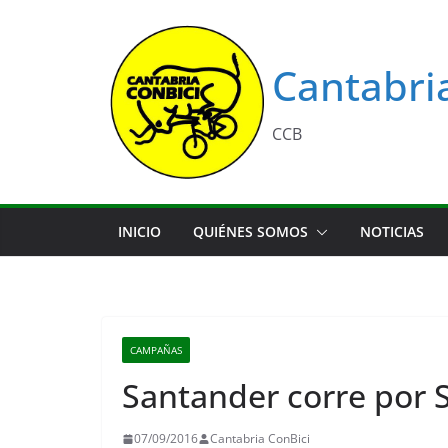
Saltar
al
contenido
Cantabri
CCB
INICIO
QUIÉNES SOMOS
NOTICIAS
CAMPAÑAS
Santander corre por S
07/09/2016
Cantabria ConBici