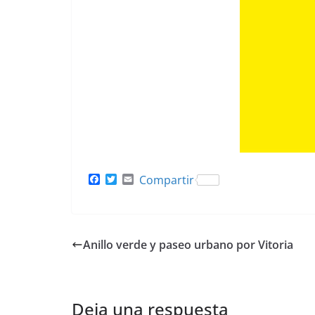
F
T
E
Compartir
a
w
m
c
i
a
e
t
i
b
t
l
o
e
Anillo verde y paseo urbano por Vitoria
o
r
k
Deja una respuesta