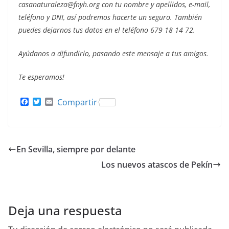
casanaturaleza@fnyh.org con tu nombre y apellidos, e-mail,
teléfono y DNI, así podremos hacerte un seguro. También
puedes dejarnos tus datos en el teléfono 679 18 14 72.
Ayúdanos a difundirlo, pasando este mensaje a tus amigos.
Te esperamos!
F
T
E
Compartir
a
w
m
c
i
a
e
t
i
b
t
l
o
e
En Sevilla, siempre por delante
o
r
k
Los nuevos atascos de Pekín
Deja una respuesta