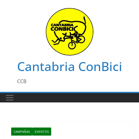
Saltar
al
contenido
Cantabria ConBici
CCB
CAMPAÑAS
EVENTOS