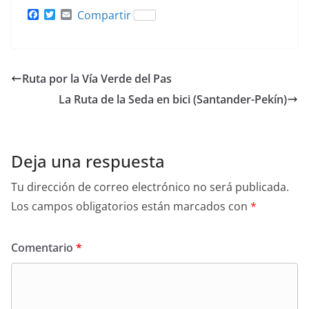
F
T
E
Compartir
a
w
m
c
i
a
e
t
i
b
t
l
o
e
Ruta por la Vía Verde del Pas
o
r
k
La Ruta de la Seda en bici (Santander-Pekín)
Deja una respuesta
Tu dirección de correo electrónico no será publicada.
Los campos obligatorios están marcados con
*
Comentario
*