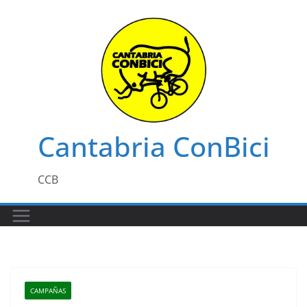
Saltar
al
contenido
Cantabria ConBici
CCB
CAMPAÑAS