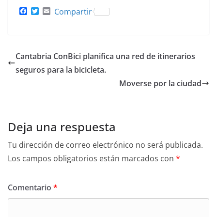
F
T
E
Compartir
a
w
m
c
i
a
e
t
i
b
t
l
o
e
Cantabria ConBici planifica una red de itinerarios
o
r
k
seguros para la bicicleta.
Moverse por la ciudad
Deja una respuesta
Tu dirección de correo electrónico no será publicada.
Los campos obligatorios están marcados con
*
Comentario
*