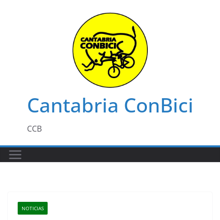
Saltar
al
contenido
Cantabria ConBici
CCB
NOTICIAS