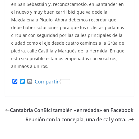
en San Sebastián y, reconozcamoslo, en Santander en
el nuevo y muy buen carril bici que va dede la
Magdalena a Piquio. Ahora debemos recordar que
debe haber soluciones para que los ciclistas podamos
circular con seguridad por las calles principales de la
ciudad como el eje desde cuatro caminos a la Grúa de
piedra, calle Castilla y Marqués de la Hermida. En que
esto sea posible estamos empeñados con vosotros,
animaos a uniros.
F
T
E
Compartir
a
w
m
c
i
a
e
t
i
b
t
l
o
e
Cantabria ConBici también «enredada» en Facebook
o
r
k
Reunión con la concejala, una de cal y otra…