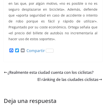
en las que, por algún motivo, «no es posible o no es
seguro desplazarse en bicicleta». Además, defiende
que «aporta seguridad en caso de accidente o intento
de robo porque es fácil y rápido de utilizar».
Preguntado por su coste económico, Ortega señala que
«el precio del billete de autobús no incrementaría al
hacer uso de estos soportes».
F
T
E
Compartir
a
w
m
c
i
a
e
t
i
b
t
l
o
e
¿Realmente esta ciudad cuenta con los ciclistas?
o
r
k
El ránking de las ciudades ciclistas
Deja una respuesta