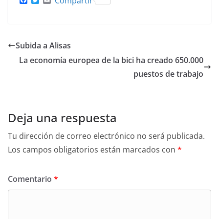
F
T
E
Compartir
a
w
m
c
i
a
e
t
i
b
t
l
o
e
Subida a Alisas
o
r
k
La economía europea de la bici ha creado 650.000
puestos de trabajo
Deja una respuesta
Tu dirección de correo electrónico no será publicada.
Los campos obligatorios están marcados con
*
Comentario
*