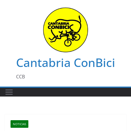
Saltar
al
contenido
Cantabria ConBici
CCB
NOTICIAS