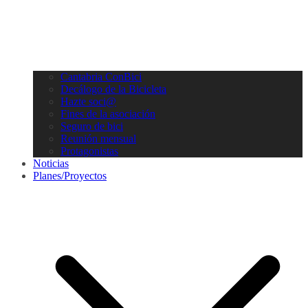
Cantabria ConBici
Decálogo de la Bicicleta
Hazte soci@
Fines de la asociación
Seguro de bici
Reunión mensual
Protagonistas
Noticias
Planes/Proyectos