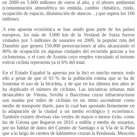
en 2009 en 5.600 millones de euros al año, y el ahorro ambiental
(contaminación atmosférica no emitida, cambio climático, ruido,
ocupación de espacio, disminución de atascos…) que supera los 160
millones.
A esta apuesta económica se han unido gran parte de los países
europeos, los más de 3.000 km de la Veoland de Suiza fueron
visitados por 5 millones de usuarios en 2009, la popular ruta del
Danubio que genera 150.000 pernoctaciones al año, alcanzando el
80% de ocupación en algunas ciudades del recorrido gracias a los
cicloturistas, o el caso de Austria cuyo empleo vinculado al turismo
estival ciclista representa ya el 6% del total.
En el Estado Español la apuesta por la bici es mucho menor, todo
ello a pesar de que el 93 % de la población estima que se ha de
fomentar el uso de la bicicleta, y de que en los últimos tres años se
ha duplicado el número de ciclistas. Las iniciativas urbanas más
destacables de Vitoria, Sevilla o Barcelona cuyas infraestructuras
son usadas por miles de ciclistas en un ritmo ascendente como
medio de transporte diario, para lo cual han apostado firmemente en
la adaptación de la ciudad a un medio ecológico y económico.
También existen diversas vías verdes de mayor o menor éxito, como
las de Girona que llegaron en 2010 a millón y medio de usuarios,
por no hablar de datos del Camino de Santiago o la Vía de la Plata
que a lo largo de cientos de kilómetros cruzan la Península. Mención