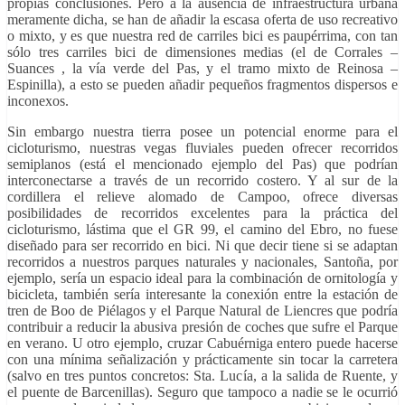
propias conclusiones. Pero a la ausencia de infraestructura urbana
meramente dicha, se han de añadir la escasa oferta de uso recreativo
o mixto, y es que nuestra red de carriles bici es paupérrima, con tan
sólo tres carriles bici de dimensiones medias (el de Corrales –
Suances , la vía verde del Pas, y el tramo mixto de Reinosa –
Espinilla), a esto se pueden añadir pequeños fragmentos dispersos e
inconexos.
Sin embargo nuestra tierra posee un potencial enorme para el
cicloturismo, nuestras vegas fluviales pueden ofrecer recorridos
semiplanos (está el mencionado ejemplo del Pas) que podrían
interconectarse a través de un recorrido costero. Y al sur de la
cordillera el relieve alomado de Campoo, ofrece diversas
posibilidades de recorridos excelentes para la práctica del
cicloturismo, lástima que el GR 99, el camino del Ebro, no fuese
diseñado para ser recorrido en bici. Ni que decir tiene si se adaptan
recorridos a nuestros parques naturales y nacionales, Santoña, por
ejemplo, sería un espacio ideal para la combinación de ornitología y
bicicleta, también sería interesante la conexión entre la estación de
tren de Boo de Piélagos y el Parque Natural de Liencres que podría
contribuir a reducir la abusiva presión de coches que sufre el Parque
en verano. U otro ejemplo, cruzar Cabuérniga entero puede hacerse
con una mínima señalización y prácticamente sin tocar la carretera
(salvo en tres puntos concretos: Sta. Lucía, a la salida de Ruente, y
el puente de Barcenillas). Seguro que tampoco a nadie se le ocurrió