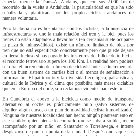
especial merece la Trans-Al Andalus, que con sus 2.000 km de
recorrido da la vuelta a Andalucía, la particularidad es que ha sido
señalizada y planificada por los propios ciclistas andaluces de
manera voluntaria.
Pero la Iberia no es hospitalaria con los ciclistas, a la ausencia de
infraestructuras se une la mala relación del tren y la bici, pues los
trenes no están adaptados a llevar bicis (en cercanías suele ocuparse
la plaza de minusválidos), existe un número limitado de bicis por
tren que no está especificado concretamente pero que puede dejarte
en tierra, incluso si has pagado los tres euros del billete de tu bici si
el recorrido ferroviario supera los 100 Km. La realidad bien pudiera
ser otra; el incremento del número de ciclovisitantes se incrementaría
con un buen sistema de carriles bici o al menos de señalización e
información. El patrimonio y la diversidad ecológica, paisajística y
cultural de la Ibérica y el clima que posibilita más meses ciclables
que en la Europa del norte, son reclamos evidentes para este fin.
En Cantabria el apoyo a la bicicleta como medio de transporte
alternativo al coche es prácticamente nulo (salvo sistemas de
alquiler, algún curso, o un plan de movilidad ciclista inmovilizado).
Ninguna de nuestras localidades han hecho ningún planteamiento en
este sentido; quien piense lo contrario que se suba a su bici, mejor
acompañado por un niño, en Santander o Torrelavega, e intente
desplazarse de punta a punta de la ciudad. Después que saque sus