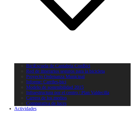
BiciEscuela de Cantabria ConBici
Red de itinerarios seguros para la bicicleta
Proyecto Ordenanza Municipal
Informe: Carriles-bici
Modelo de sostenibilidad 2015
Infraestructura por el centro / Plan Valdecilla
Carrera de los medios
Comparativa de luces
Actividades