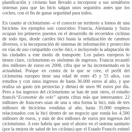
planificación y civismo han llevado a incorporar a sus semáforos
sistemas para que las bicis salgan unos segundos antes que los
coches, con el fin de ganar seguridad para todos.
En cuanto al cicloturismo -o el conocer un territorio a lomos de una
bicicleta- los ejemplos son conocidos: Francia, Alemania y Suiza
ocupan los primeros puestos en el desarrollo de recorridos ciclistas
de todo tipo, desde carriles bici hasta la señalización de caminos
diversos, o la incorporación de sistemas de información y protección
en vías de uso compartido coche–bici, e incluyendo la adaptación de
las ciudades a este modo de transporte. Los países europeos lo
tienen claro, cicloturismo es sinónimo de ingresos. Francia recaudó
dos millones de euros en 2008, cifra que se ha incrementado en la
actualidad. Porque en contra de lo que se cree, el perfil del
cicloturista europeo tiene una edad de entre 45 y 55 años, con
estudios y con unos ingresos de hasta 36.000 euros al año, y que
realiza un gasto (en pernoctas y dietas) de unos 90 euros por día.
Pero a los ingresos del cicloturismo se han de unir otros, el estudio
francés
“Economie du velo”
aporta cifras más que interesantes: 22
millones de franceses usan de una u otra forma la bici, más de tres
millones de bicicletas vendidas al año, hasta 35.000 empleos
relacionados con la bici dentro de un negocio que ronda los 4.500
millones de euros, y más de dos millones de euros por ingresos del
cicloturismo. A esto habría que unir el ahorro en el sistema sanitario
(por la mejora de salud de los ciclistas) que el Estado Francés estimó