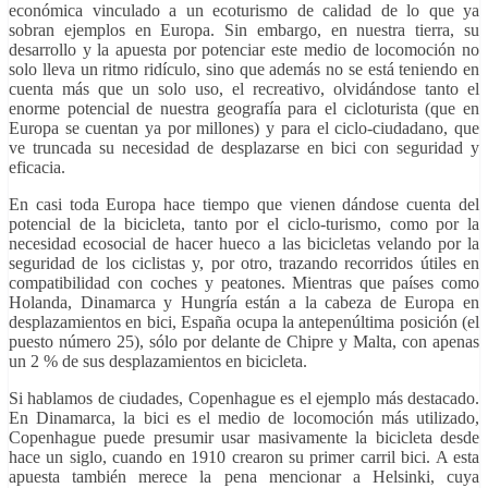
económica vinculado a un ecoturismo de calidad de lo que ya
sobran ejemplos en Europa. Sin embargo, en nuestra tierra, su
desarrollo y la apuesta por potenciar este medio de locomoción no
solo lleva un ritmo ridículo, sino que además no se está teniendo en
cuenta más que un solo uso, el recreativo, olvidándose tanto el
enorme potencial de nuestra geografía para el cicloturista (que en
Europa se cuentan ya por millones) y para el ciclo-ciudadano, que
ve truncada su necesidad de desplazarse en bici con seguridad y
eficacia.
En casi toda Europa hace tiempo que vienen dándose cuenta del
potencial de la bicicleta, tanto por el ciclo-turismo, como por la
necesidad ecosocial de hacer hueco a las bicicletas velando por la
seguridad de los ciclistas y, por otro, trazando recorridos útiles en
compatibilidad con coches y peatones. Mientras que países como
Holanda, Dinamarca y Hungría están a la cabeza de Europa en
desplazamientos en bici, España ocupa la antepenúltima posición (el
puesto número 25), sólo por delante de Chipre y Malta, con apenas
un 2 % de sus desplazamientos en bicicleta.
Si hablamos de ciudades, Copenhague es el ejemplo más destacado.
En Dinamarca, la bici es el medio de locomoción más utilizado,
Copenhague puede presumir usar masivamente la bicicleta desde
hace un siglo, cuando en 1910 crearon su primer carril bici. A esta
apuesta también merece la pena mencionar a Helsinki, cuya