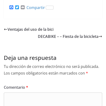
F
T
E
Compartir
a
w
m
c
i
a
e
t
i
b
t
l
o
e
Ventajas del uso de la bici
o
r
k
DECABIKE – – Fiesta de la bicicleta
Deja una respuesta
Tu dirección de correo electrónico no será publicada.
Los campos obligatorios están marcados con
*
Comentario
*