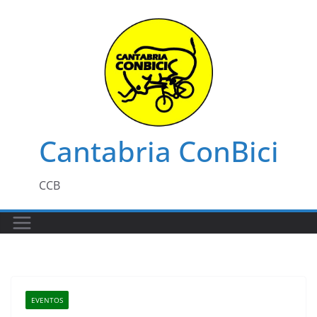
Saltar
al
contenido
Cantabria ConBici
CCB
EVENTOS