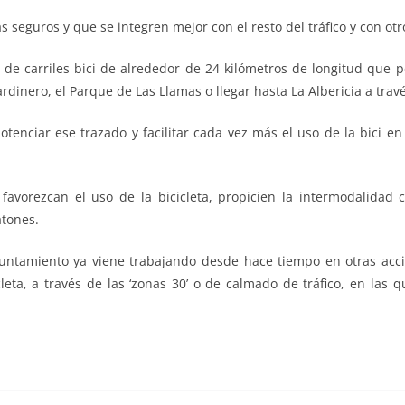
s seguros y que se integren mejor con el resto del tráfico y con ot
de carriles bici de alrededor de 24 kilómetros de longitud que pe
inero, el Parque de Las Llamas o llegar hasta La Albericia a travé
potenciar ese trazado y facilitar cada vez más el uso de la bici 
vorezcan el uso de la bicicleta, propicien la intermodalidad c
atones.
untamiento ya viene trabajando desde hace tiempo en otras accio
eta, a través de las ‘zonas 30’ o de calmado de tráfico, en las 