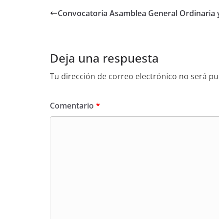
o
e
Convocatoria Asamblea General Ordinaria y
o
r
k
Deja una respuesta
Tu dirección de correo electrónico no será pu
Comentario
*