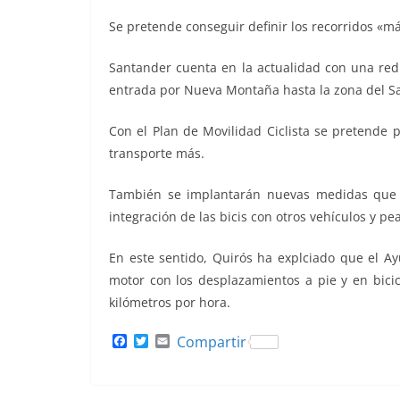
Se pretende conseguir definir los recorridos «má
Santander cuenta en la actualidad con una red 
entrada por Nueva Montaña hasta la zona del Sard
Con el Plan de Movilidad Ciclista se pretende 
transporte más.
También se implantarán nuevas medidas que fa
integración de las bicis con otros vehículos y pe
En este sentido, Quirós ha explciado que el Ay
motor con los desplazamientos a pie y en bicicl
kilómetros por hora.
F
T
E
Compartir
a
w
m
c
i
a
e
t
i
b
t
l