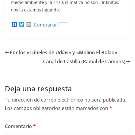
medio ambiente y la crisis climática no son #Infinitos,
nos la estamos jugando.
F
T
E
Compartir
a
w
m
c
i
a
e
t
i
b
t
l
o
e
Por los «Túneles de Udías» y «Molino El Bolao»
o
r
k
Canal de Castilla (Ramal de Campos)
Deja una respuesta
Tu dirección de correo electrónico no será publicada.
Los campos obligatorios están marcados con
*
Comentario
*