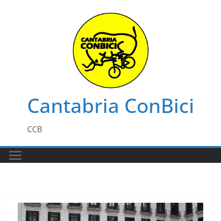
Saltar
al
contenido
Cantabria ConBici
CCB