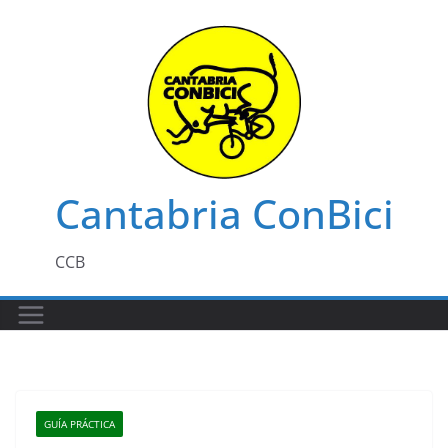
Saltar
al
contenido
Cantabria ConBici
CCB
GUÍA PRÁCTICA