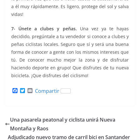
a él muy rápidamente. Es ligero, protege del sol y salva
vidas!
7- Únete a clubes y peñas.
Una vez ya te hayas
decidido, pregúntale a tu vendedor si conoce a clubes y
peñas ciclistas locales. Seguro que sí y será una buena
forma de conocer a gente con los mismos intereses que
tú. De conocer mucho mejor la zona y de disfrutar
haciendo deporte en grupo! Que disfrutes de tu nueva
bicicleta. ¡Que disfrutes del ciclismo!
F
T
E
Compartir
a
w
m
c
i
a
e
t
i
b
t
l
o
e
Una pasarela peatonal y ciclista unirá Nueva
o
r
k
Montaña y Raos
Adjudicado nuevo tramo de carril bici en Santander