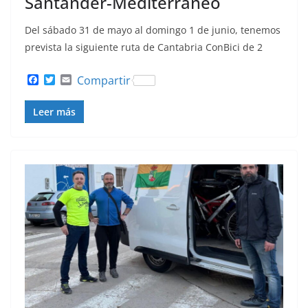
Santander-Mediterráneo
Del sábado 31 de mayo al domingo 1 de junio, tenemos
prevista la siguiente ruta de Cantabria ConBici de 2
F
T
E
Compartir
a
w
m
c
i
a
Leer más
e
t
i
b
t
l
o
e
o
r
k