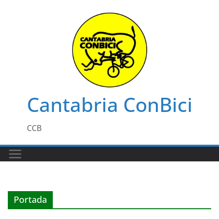
Saltar
al
contenido
Cantabria ConBici
CCB
Portada