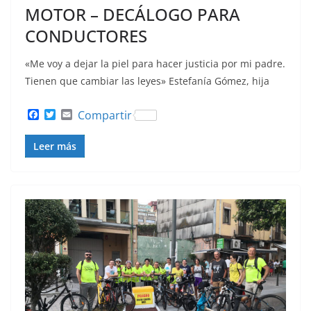
MOTOR – DECÁLOGO PARA
CONDUCTORES
«Me voy a dejar la piel para hacer justicia por mi padre.
Tienen que cambiar las leyes» Estefanía Gómez, hija
F
T
E
Compartir
a
w
m
c
i
a
Leer más
e
t
i
b
t
l
o
e
o
r
k