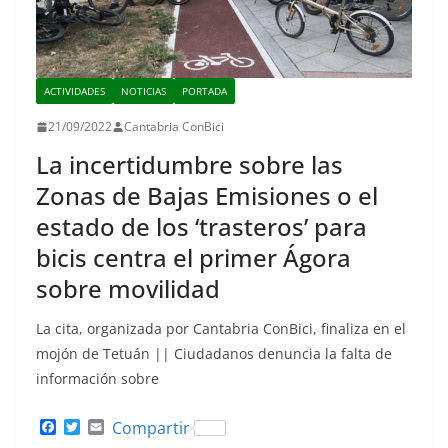
ACTIVIDADES
NOTICIAS
PORTADA
21/09/2022
Cantabria ConBici
La incertidumbre sobre las
Zonas de Bajas Emisiones o el
estado de los ‘trasteros’ para
bicis centra el primer Ágora
sobre movilidad
La cita, organizada por Cantabria ConBici, finaliza en el
mojón de Tetuán || Ciudadanos denuncia la falta de
información sobre
F
T
E
Compartir
a
w
m