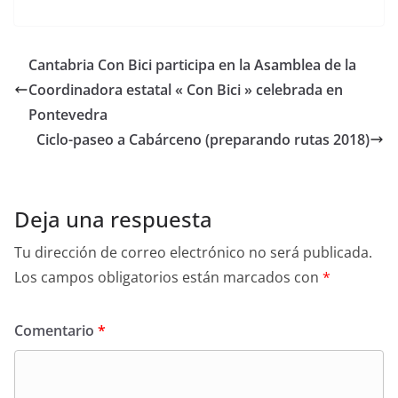
c
i
a
e
t
i
b
t
l
o
e
Cantabria Con Bici participa en la Asamblea de la
o
r
k
Coordinadora estatal « Con Bici » celebrada en
Pontevedra
Ciclo-paseo a Cabárceno (preparando rutas 2018)
Deja una respuesta
Tu dirección de correo electrónico no será publicada.
Los campos obligatorios están marcados con
*
Comentario
*