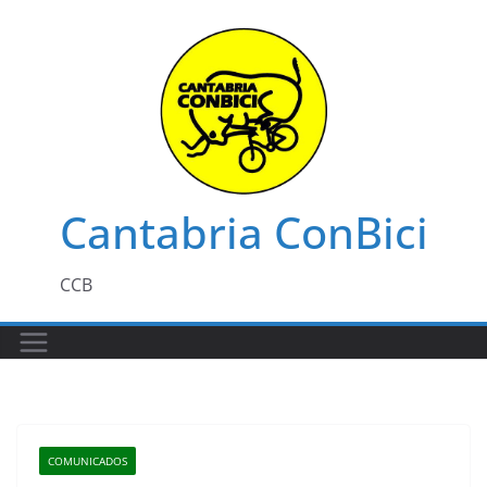
Saltar
al
contenido
Cantabria ConBici
CCB
COMUNICADOS