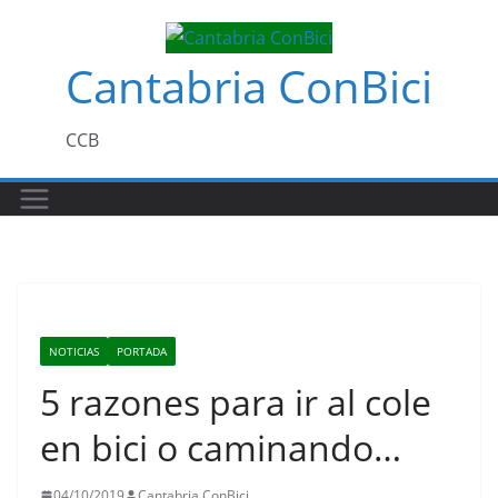
Saltar
al
Cantabria ConBici
contenido
CCB
NOTICIAS
PORTADA
5 razones para ir al cole
en bici o caminando…
04/10/2019
Cantabria ConBici