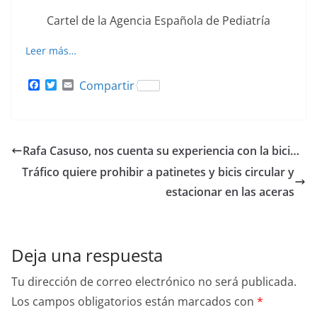
Cartel de la Agencia Española de Pediatría
Leer más…
F
T
E
Compartir
a
w
m
c
i
a
e
t
i
b
t
l
o
e
Rafa Casuso, nos cuenta su experiencia con la bici…
o
r
k
Tráfico quiere prohibir a patinetes y bicis circular y
estacionar en las aceras
Deja una respuesta
Tu dirección de correo electrónico no será publicada.
Los campos obligatorios están marcados con
*