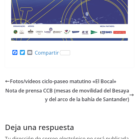
F
T
E
Compartir
a
w
m
c
i
a
e
t
i
b
t
l
o
e
Fotos/videos ciclo-paseo matutino «El Bocal»
o
r
k
Nota de prensa CCB (mesas de movilidad del Besaya
y del arco de la bahía de Santander)
Deja una respuesta
Tu dirección de correo electrónico no será publicada.