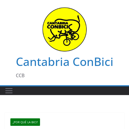
Saltar
al
contenido
Cantabria ConBici
CCB
¿POR QUÉ LA BICI?