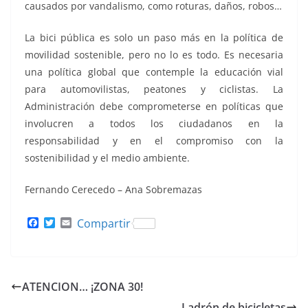
causados por vandalismo, como roturas, daños, robos…
La bici pública es solo un paso más en la política de
movilidad sostenible, pero no lo es todo. Es necesaria
una política global que contemple la educación vial
para automovilistas, peatones y ciclistas. La
Administración debe comprometerse en políticas que
involucren a todos los ciudadanos en la
responsabilidad y en el compromiso con la
sostenibilidad y el medio ambiente.
Fernando Cerecedo – Ana Sobremazas
F
T
E
Compartir
a
w
m
c
i
a
e
t
i
b
t
l
o
e
ATENCION… ¡ZONA 30!
o
r
k
Ladrón de bicicletas