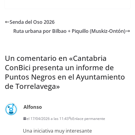
c
i
a
e
t
i
b
t
l
o
e
Senda del Oso 2026
o
r
k
Ruta urbana por Bilbao + Piquillo (Muskiz-Ontón)
Un comentario en «
Cantabria
ConBici presenta un informe de
Puntos Negros en el Ayuntamiento
de Torrelavega
»
Alfonso
el 17/04/2026 a las 11:43
Enlace permanente
Una iniciativa muy interesante