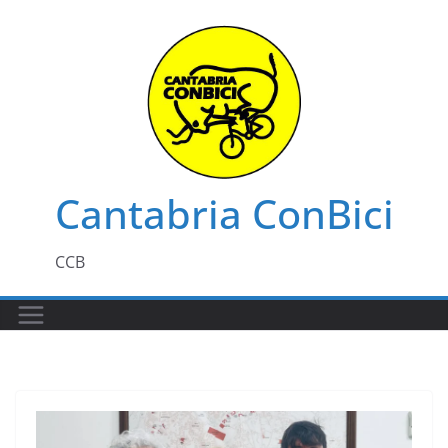
Saltar
al
contenido
Cantabria ConBici
CCB