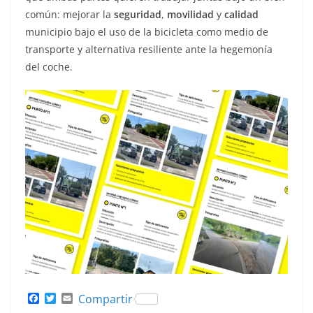
común: mejorar la
seguridad
,
movilidad
y
calidad
municipio bajo el uso de la bicicleta como medio de
transporte y alternativa resiliente ante la hegemonía
del coche.
F
T
E
Compartir
a
w
m