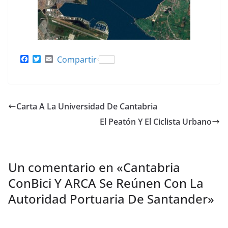
F
T
E
Compartir
a
w
m
c
i
a
e
t
i
b
t
l
o
e
Carta A La Universidad De Cantabria
o
r
k
El Peatón Y El Ciclista Urbano
Un comentario en «
Cantabria
ConBici Y ARCA Se Reúnen Con La
Autoridad Portuaria De Santander
»