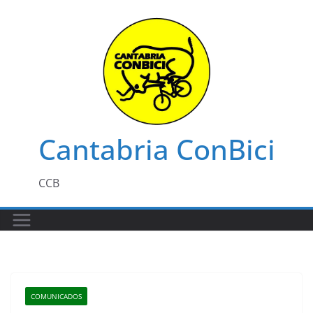
Saltar
al
contenido
Cantabria ConBici
CCB
COMUNICADOS